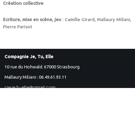
Création collective
Ecriture, mise en scène, jeu
: Camille Girard, Mallaury Miliani,
Pierre Parisot
Compagnie Je, Tu, Elle
10 rue du Hohwald. 67000 Strasbourg
Mallaury Miliani : 06.49.61.93.11
cie.je.tu.elle@gmail.com
Neve
| Propulsé par
WordPress
Suivez la compagnie sur
Facebook
Instagram